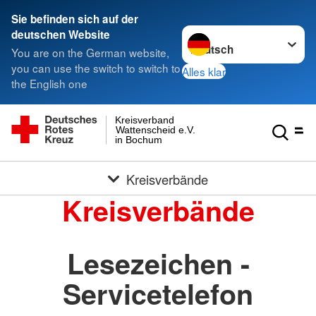
Sie befinden sich auf der
Sprache wechseln zu
deutschen Website
You are on the German website,
you can use the switch to switch to
Alles klar
the English one
Kreisverband
Wattenscheid e.V.
in Bochum
Kreisverbände
Kreisverbände
Lesezeichen -
Servicetelefon