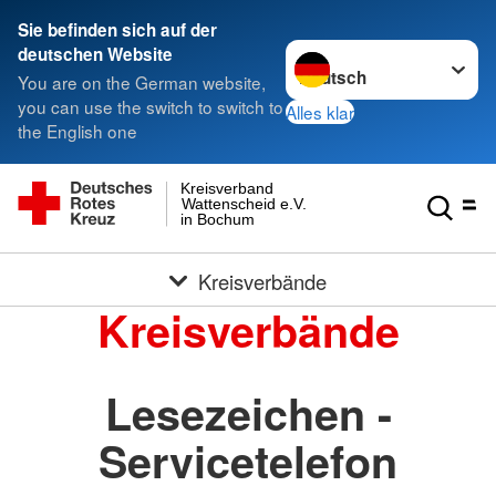
Sie befinden sich auf der
Sprache wechseln zu
deutschen Website
You are on the German website,
you can use the switch to switch to
Alles klar
the English one
Kreisverband
Wattenscheid e.V.
in Bochum
Kreisverbände
Kreisverbände
Lesezeichen -
Servicetelefon