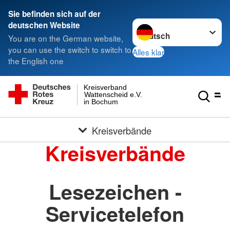
Sie befinden sich auf der
Sprache wechseln zu
deutschen Website
You are on the German website,
you can use the switch to switch to
Alles klar
the English one
Kreisverband
Wattenscheid e.V.
in Bochum
Kreisverbände
Kreisverbände
Lesezeichen -
Servicetelefon