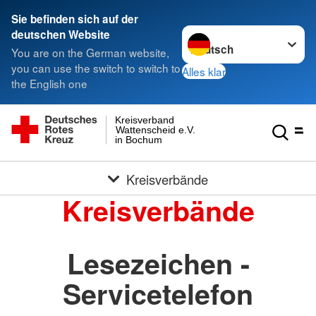
Sie befinden sich auf der
Sprache wechseln zu
deutschen Website
You are on the German website,
you can use the switch to switch to
Alles klar
the English one
Kreisverband
Wattenscheid e.V.
in Bochum
Kreisverbände
Kreisverbände
Lesezeichen -
Servicetelefon