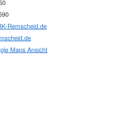
50
590
RK-Remscheid.de
emscheid.de
ogle Maps Ansicht