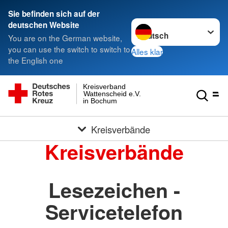
Sie befinden sich auf der
Sprache wechseln zu
deutschen Website
You are on the German website,
you can use the switch to switch to
Alles klar
the English one
Kreisverband
Wattenscheid e.V.
in Bochum
Kreisverbände
Kreisverbände
Lesezeichen -
Servicetelefon