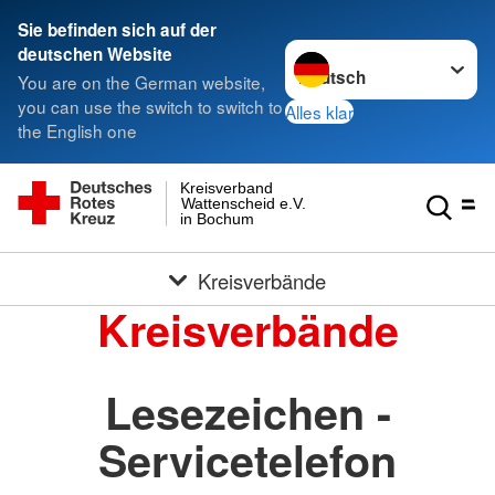
Sie befinden sich auf der
Sprache wechseln zu
deutschen Website
You are on the German website,
you can use the switch to switch to
Alles klar
the English one
Kreisverband
Wattenscheid e.V.
in Bochum
Kreisverbände
Kreisverbände
Lesezeichen -
Servicetelefon