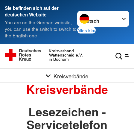
Sie befinden sich auf der
Sprache wechseln zu
deutschen Website
You are on the German website,
you can use the switch to switch to
Alles klar
the English one
Kreisverband
Wattenscheid e.V.
in Bochum
Kreisverbände
Kreisverbände
Lesezeichen -
Servicetelefon