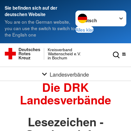
Sie befinden sich auf der
Sprache wechseln zu
deutschen Website
You are on the German website,
you can use the switch to switch to
Alles klar
the English one
Kreisverband
Wattenscheid e.V.
in Bochum
Landesverbände
Die DRK
Landesverbände
Lesezeichen -